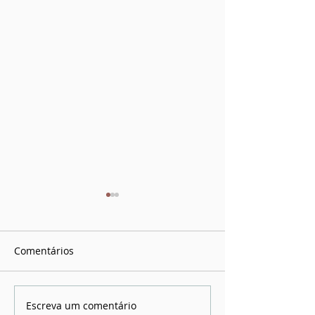
Comentários
Escreva um comentário
Sangramento gengival é
Dor no rosto a