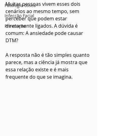
Muitas pessoas vivem esses dois 
Patologia óssea
cenários ao mesmo tempo, sem 
Infecção Facial
perceber que podem estar 
diretamente ligados. A dúvida é 
Prevenção
comum: A ansiedade pode causar 
DTM?
A resposta não é tão simples quanto 
parece, mas a ciência já mostra que 
essa relação existe e é mais 
frequente do que se imagina.