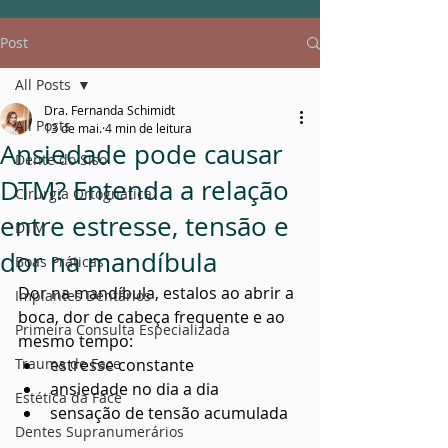
Post
All Posts
Dra. Fernanda Schimidt
All Posts
13 de mai.
4 min de leitura
Ansiedade pode causar
Dente do Siso
DTM? Entenda a relação
Cirurgia Ortognática
entre estresse, tensão e
DTM
dor na mandíbula
Boas Práticas
Dor na mandíbula, estalos ao abrir a 
Implantes Dentários
boca, dor de cabeça frequente e ao 
Primeira Consulta Especializada
mesmo tempo:
Trauma de Face
estresse constante
ansiedade no dia a dia
Estética da Face
sensação de tensão acumulada
Dentes Supranumerários