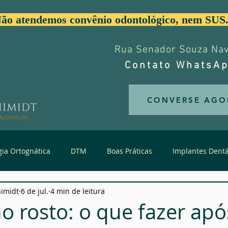
ão atendemos convênio odontológico, nem SUS
Rua Senador Souza Nave
Contato WhatsAp
CONVERSE AGO
gia Ortognática
DTM
Boas Práticas
Implantes Dentá
himidt
6 de jul.
4 min de leitura
Trauma de Face
Estética da Face
Dentes Supranume
 no rosto: o que fazer ap