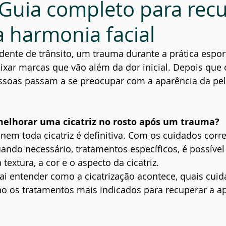
Guia completo para rec
ial
Prevenção
a harmonia facial
ente de trânsito, um trauma durante a prática espor
xar marcas que vão além da dor inicial. Depois que 
essoas passam a se preocupar com a aparência da pel
melhorar uma cicatriz no rosto após um trauma?
 nem toda cicatriz é definitiva. Com os cuidados corr
uando necessário, tratamentos específicos, é possível
 textura, a cor e o aspecto da cicatriz.
vai entender como a cicatrização acontece, quais cui
ão os tratamentos mais indicados para recuperar a a