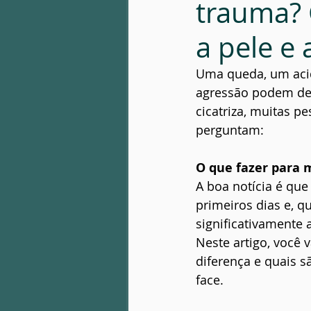
trauma? 
Patologia óssea
Infecção Fac
a pele e 
Uma queda, um acid
agressão podem dei
cicatriza, muitas p
perguntam:
O que fazer para 
A boa notícia é que
primeiros dias e, q
significativamente a
Neste artigo, você 
diferença e quais s
face.