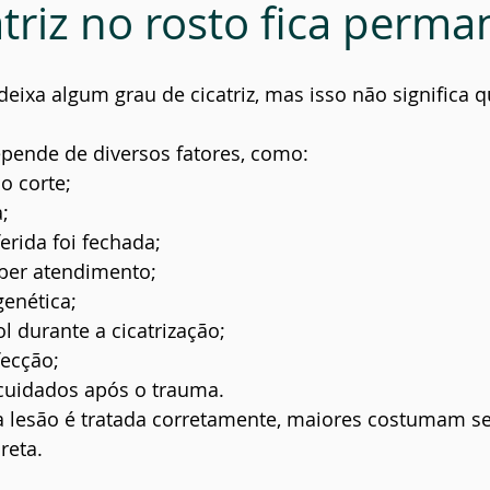
atriz no rosto fica perm
deixa algum grau de cicatriz, mas isso não significa q
epende de diversos fatores, como:
o corte;
;
rida foi fechada;
ber atendimento;
genética;
l durante a cicatrização;
fecção;
cuidados após o trauma.
 lesão é tratada corretamente, maiores costumam se
reta.