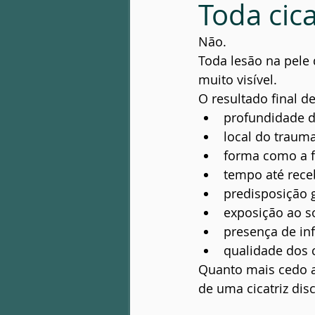
Toda cic
Não.
Toda lesão na pele 
muito visível.
O resultado final d
profundidade d
local do trauma
forma como a fe
tempo até rece
predisposição 
exposição ao so
presença de in
qualidade dos 
Quanto mais cedo a
de uma cicatriz disc