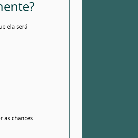
anente?
ue ela será 
r as chances 