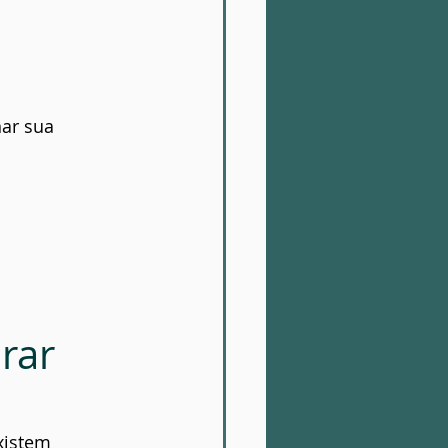
nar sua 
rar 
xistem 