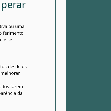
uperar
tiva ou uma 
o ferimento 
e e se 
etos desde os 
 melhorar 
dados fazem 
parência da 