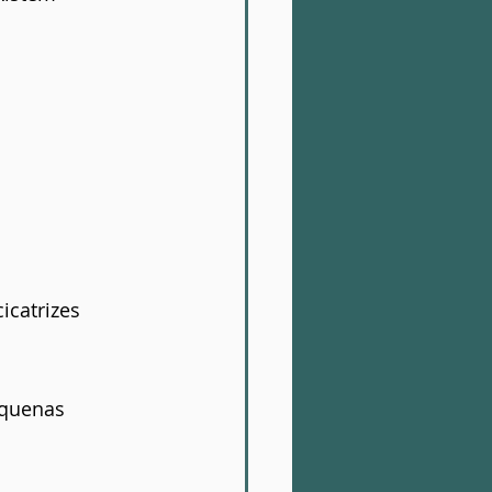
catrizes 
equenas 