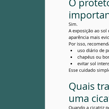
O protet
importan
Sim.
A exposição ao sol 
aparência mais evi
Por isso, recomend
uso diário de p
chapéus ou bo
evitar sol inte
Esse cuidado simple
Quais tr
uma cicat
Quando a cicatriz pe