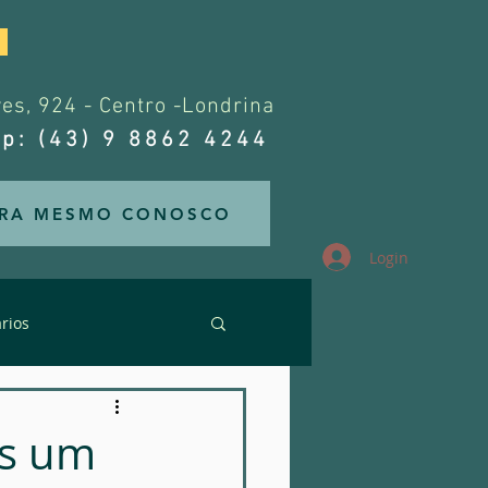
.
s, 924 - Centro -Londrina
p: (43) 9 8862 4244
RA MESMO CONOSCO
Login
rios
rários
ós um