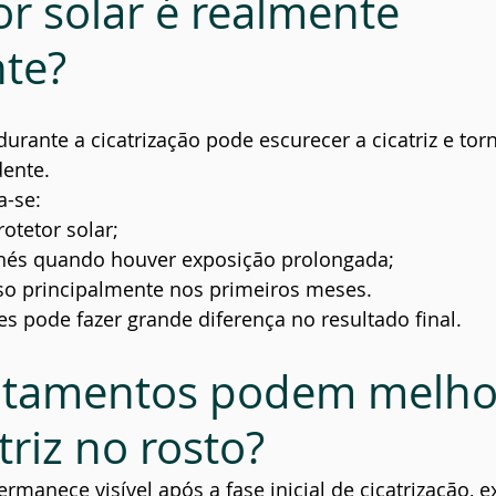
or solar é realmente 
te?
durante a cicatrização pode escurecer a cicatriz e tor
dente.
a-se:
rotetor solar;
nés quando houver exposição prolongada;
nso principalmente nos primeiros meses.
s pode fazer grande diferença no resultado final.
atamentos podem melho
riz no rosto?
rmanece visível após a fase inicial de cicatrização, e