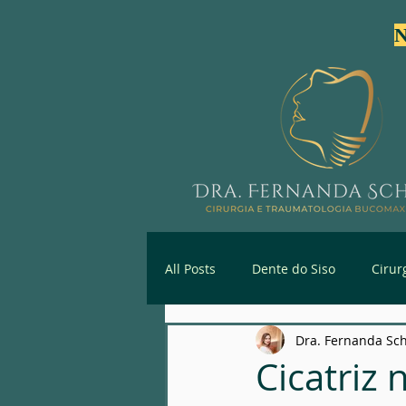
N
All Posts
Dente do Siso
Cirur
Dra. Fernanda Sc
Primeira Consulta Especializada
Cicatriz