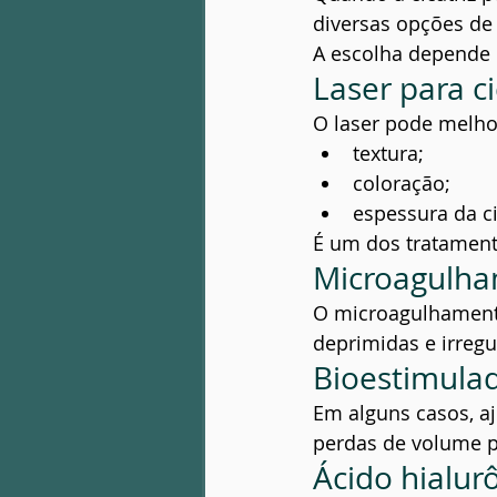
diversas opções de
A escolha depende d
Laser para c
O laser pode melho
textura;
coloração;
espessura da ci
É um dos tratamento
Microagulh
O microagulhamento
deprimidas e irregu
Bioestimula
Em alguns casos, a
perdas de volume p
Ácido hialur