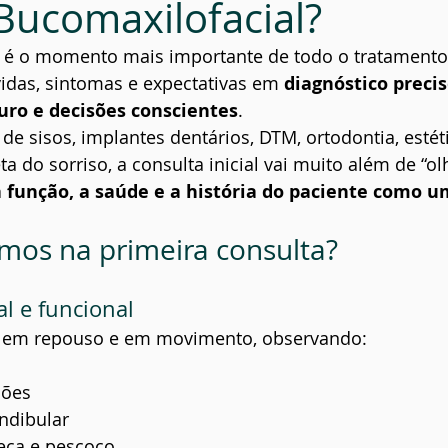
 Bucomaxilofacial?
ial
Prevenção
a é o momento mais importante de todo o tratamento.
das, sintomas e expectativas em 
diagnóstico precis
ro e decisões conscientes
.
de sisos, implantes dentários, DTM, ortodontia, estéti
a do sorriso, a consulta inicial vai muito além de “ol
 a função, a saúde e a história do paciente como 
mos na primeira consulta?
al e funcional
o em repouso e em movimento, observando:
ções
dibular
eça e pescoço