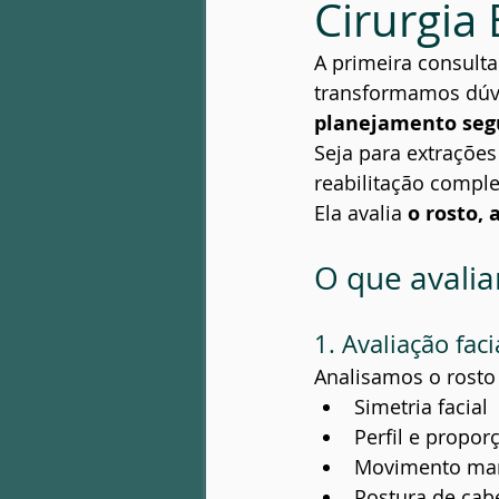
Cirurgia
Patologia óssea
Infecção Fac
A primeira consult
transformamos dúvi
planejamento segu
Seja para extrações 
reabilitação complet
Ela avalia 
o rosto,
O que avalia
1. Avaliação faci
Analisamos o rost
Simetria facial
Perfil e propor
Movimento man
Postura de cab