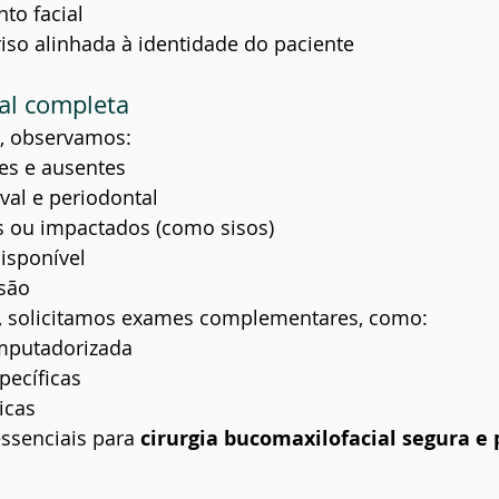
to facial
riso alinhada à identidade do paciente
cal completa
l, observamos:
es e ausentes
val e periodontal
s ou impactados (como sisos)
isponível
são
, solicitamos exames complementares, como:
mputadorizada
pecíficas
icas
ssenciais para 
cirurgia bucomaxilofacial segura e 