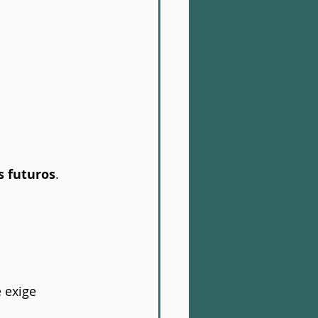
s futuros
.
 exige 