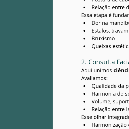
Relação entre d
Essa etapa é funda
Dor na mandíb
Estalos, travam
Bruxismo
Queixas estétic
2. Consulta Faci
Aqui unimos 
ciênci
Avaliamos:
Qualidade da p
Harmonia do so
Volume, suport
Relação entre l
Esse olhar integra
Harmonização o