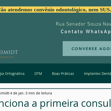
ão atendemos convênio odontológico, nem SUS
Rua Senador Souza Nave
Contato WhatsAp
CONVERSE AGO
gia Ortognática
DTM
Boas Práticas
Implantes Dentá
himidt
4 de jan.
3 min de leitura
Trauma de Face
Estética da Face
Dentes Supranume
ciona a primeira consu