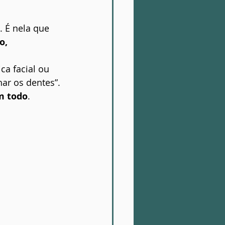
 É nela que 
o, 
ca facial ou 
har os dentes”. 
um todo
.