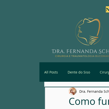
N
All Posts
Dente do Siso
Cirur
Dra. Fernanda Sc
Primeira Consulta Especializada
Como fun