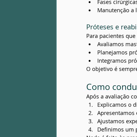
Fases cirúrgica
Manutenção a 
Próteses e reabi
Para pacientes que 
Avaliamos masti
Planejamos pró
Integramos prót
O objetivo é sempr
Como conduz
Após a avaliação c
Explicamos o d
Apresentamos 
Ajustamos expec
Definimos um p