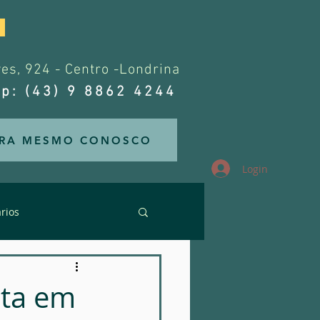
.
s, 924 - Centro -Londrina
p: (43) 9 8862 4244
RA MESMO CONOSCO
Login
rios
rários
lta em