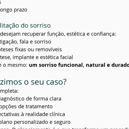
s
longo prazo
litação do sorriso
desejam recuperar função, estética e confiança:
gação, fala e sorriso
teses fixas ou removíveis
ese, implante e estética facial
e o mesmo: 
um sorriso funcional, natural e durad
imos o seu caso?
ompleta:
iagnóstico de forma clara
opções de tratamento
tativas à realidade clínica
lano personalizado e seguro