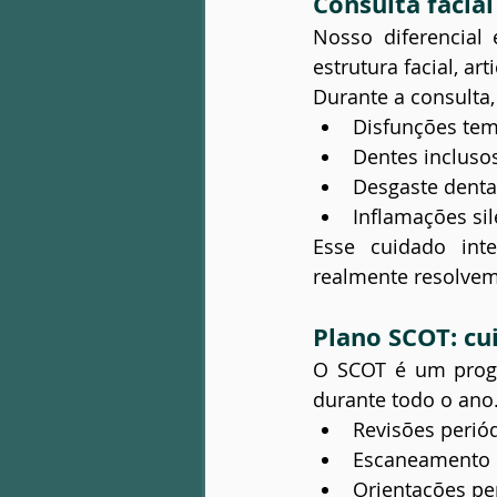
Consulta facia
Nosso diferencial
estrutura facial, ar
Durante a consulta, 
Disfunções te
Dentes incluso
Desgaste denta
Inflamações si
Esse cuidado inte
realmente resolvem
Plano SCOT: cu
O SCOT é um prog
durante todo o ano. 
Revisões perió
Escaneamento 
Orientações pe