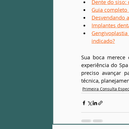
Dente do siso: 
Guia completo 
Desvendando a 
Implantes dentá
Gengivoplastia
indicado?
Sua boca merece c
experiência do Spa
preciso avançar p
técnica, planejamen
Primeira Consulta Espec