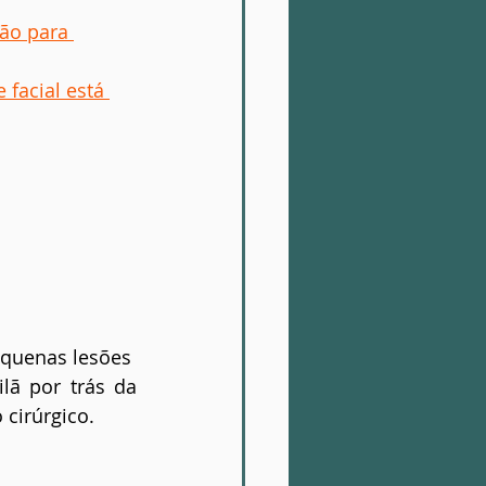
ão para 
facial está 
equenas lesões
ã por trás da 
 cirúrgico.