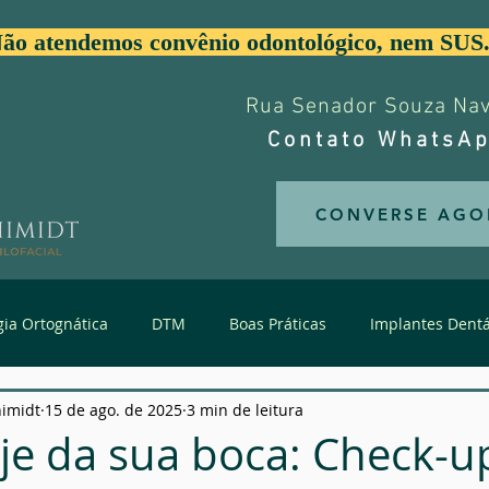
ão atendemos convênio odontológico, nem SUS
Rua Senador Souza Nave
Contato WhatsAp
CONVERSE AGO
gia Ortognática
DTM
Boas Práticas
Implantes Dentá
himidt
15 de ago. de 2025
3 min de leitura
Trauma de Face
Estética da Face
Dentes Supranume
je da sua boca: Check-u