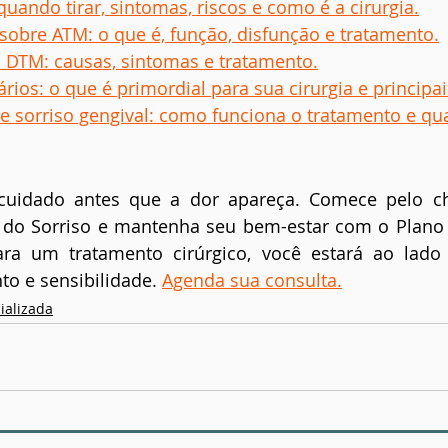
quando tirar, sintomas, riscos e como é a cirurgia.
sobre ATM: o que é, função, disfunção e tratamento.
DTM: causas, sintomas e tratamento.
rios: o que é primordial para sua cirurgia e principa
 e sorriso gengival: como funciona o tratamento e qu
uidado antes que a dor apareça. Comece pelo che
 do Sorriso e mantenha seu bem-estar com o Plano S
ara um tratamento cirúrgico, você estará ao lad
to e sensibilidade. 
Agenda sua consulta.
ializada