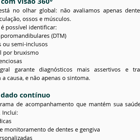
l com visão 360°
 está no olhar global: não avaliamos apenas dente
ticulação, ossos e músculos.
é possível identificar:
mporomandibulares (DTM)
s ou semi-inclusos
l por bruxismo
lenciosas
gral garante diagnósticos mais assertivos e tr
 a causa, e não apenas o sintoma.
idado contínuo
rama de acompanhamento que mantém sua saúde 
Inclui:
dicas
e monitoramento de dentes e gengiva
rsonalizadas