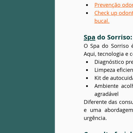
Prevenção odon
Check up odont
bucal.
Spa
 do Sorriso
O Spa do Sorriso 
Aqui, tecnologia e 
Diagnóstico pr
Limpeza eficien
Kit de autocui
Ambiente acol
agradável
Diferente das consu
e uma abordagem 
urgência.