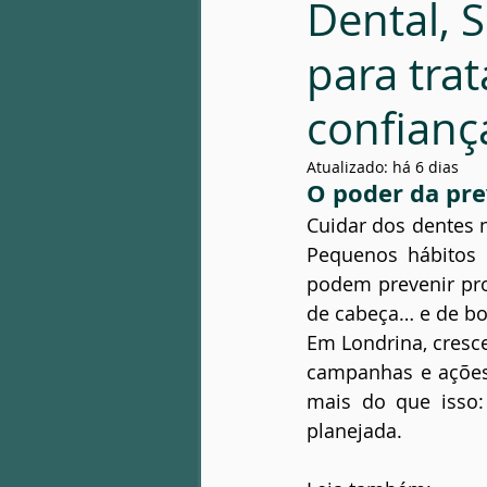
Dental, 
Patologia óssea
Infecção Fac
para tra
confianç
Atualizado:
há 6 dias
O poder da pre
Cuidar dos dentes n
Pequenos hábitos 
podem prevenir pro
de cabeça… e de bo
Em Londrina, cresce
campanhas e ações
mais do que isso:
planejada.