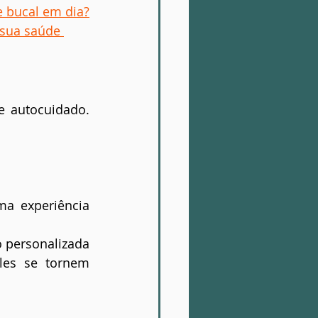
 bucal em dia?
 sua saúde 
 autocuidado. 
a experiência 
 personalizada 
es se tornem 