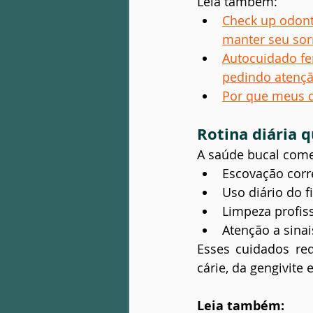
Leia também:
Check up odont
manter seu sor
Autocuidado fem
pedindo atençã
Por que meus 
Rotina diária q
A saúde bucal come
Escovação corr
Uso diário do f
Limpeza profis
Atenção a sina
Esses cuidados re
cárie, da gengivite
Leia também: