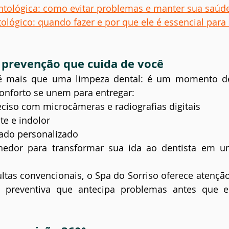
tológica: como evitar problemas e manter sua saúde
ológico: quando fazer e por que ele é essencial para
: prevenção que cuida de você
é mais que uma limpeza dental: é um momento de
conforto se unem para entregar:
eciso com microcâmeras e radiografias digitais
te e indolor
dado personalizado
hedor para transformar sua ida ao dentista em um
ltas convencionais, o Spa do Sorriso oferece atenção
preventiva que antecipa problemas antes que el