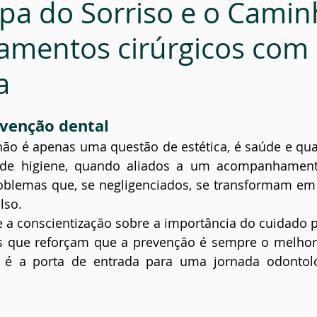
Spa do Sorriso e o Cami
ial
Prevenção
tamentos cirúrgicos com
a
venção dental
ão é apenas uma questão de estética, é saúde e qual
de higiene, quando aliados a um acompanhamento 
blemas que, se negligenciados, se transformam em 
lso.
 a conscientização sobre a importância do cuidado p
 que reforçam que a prevenção é sempre o melhor t
 é a porta de entrada para uma jornada odontoló