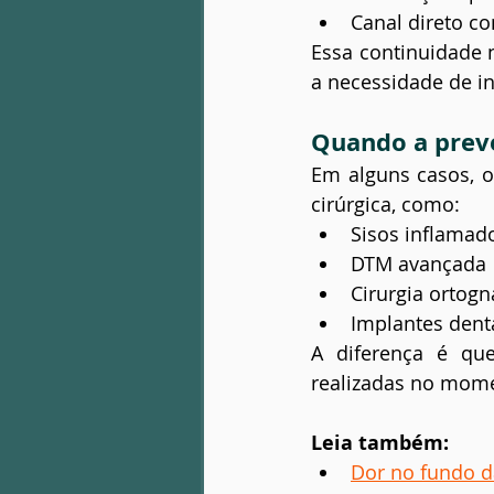
Canal direto c
Essa continuidade
a necessidade de i
Quando a preve
Em alguns casos, 
cirúrgica, como:
Sisos inflamad
DTM avançada
Cirurgia ortogn
Implantes dent
A diferença é que
realizadas no mome
Leia também:
Dor no fundo d