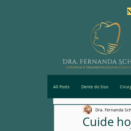
N
All Posts
Dente do Siso
Cirur
Dra. Fernanda Sc
Primeira Consulta Especializada
Cuide ho