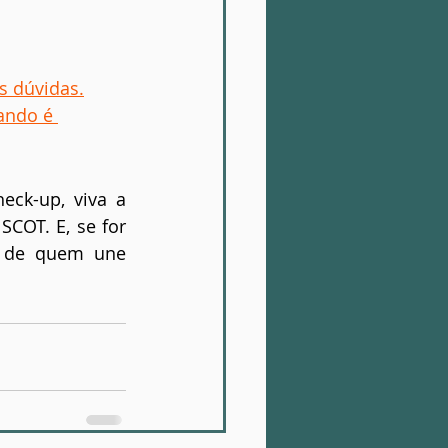
is dúvidas.
ando é 
ck-up, viva a 
COT. E, se for 
o de quem une 