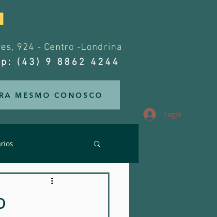
.
s, 924 - Centro -Londrina
p: (43) 9 8862 4244
RA MESMO CONOSCO
Login
rios
rários
p