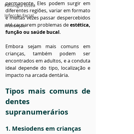
permanente. Eles podem surgir em 
Patologia óssea
diferentes regiões, variar em formato 
Infecção Facial
e muitas vezes passar despercebidos 
até causarem problemas de 
estética, 
Prevenção
função ou saúde bucal
.
Embora sejam mais comuns em 
crianças, também podem ser 
encontrados em adultos, e a conduta 
ideal depende do tipo, localização e 
impacto na arcada dentária.
Tipos mais comuns de 
dentes 
supranumerários
1. Mesiodens em crianças