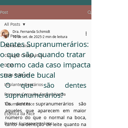
Post
All Posts
Dra. Fernanda Schimidt
All Posts
10 de set. de 2025
2 min de leitura
Dentes Supranumerários:
Dente do Siso
o que são, quando tratar
Cirurgia Ortognática
e como cada caso impacta
DTM
sua saúde bucal
Boas Práticas
O que são dentes 
Implantes Dentários
supranumerários?
Primeira Consulta Especializada
Os dentes supranumerários são 
Trauma de Face
aqueles que aparecem em maior 
Estética da Face
número do que o normal na boca, 
Dentes Supranumerários
tanto na dentição de leite quanto na 