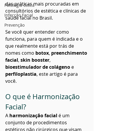
das práticas mais procuradas em 
Patologia óssea
consultórios de estética e clínicas de 
Infecção Facial
saúde facial no Brasil.
Prevenção
Se você quer entender como 
funciona, para quem é indicada e o 
que realmente está por trás de 
nomes como 
botox
, 
preenchimento 
facial
, 
skin booster
, 
bioestimulador de colágeno
 e 
perfiloplastia
, este artigo é para 
você.
O que é Harmonização 
Facial?
A 
harmonização facial
 é um 
conjunto de procedimentos 
estéticos não cirúrgicos que visam 