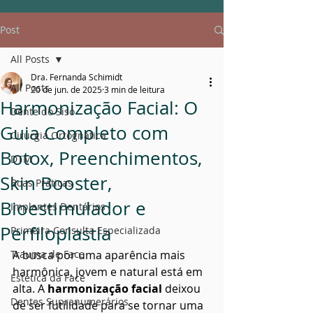
Post
All Posts
Dra. Fernanda Schimidt
All Posts
20 de jun. de 2025
3 min de leitura
Harmonização Facial: O
Dente do Siso
Guia Completo com
Cirurgia Ortognática
Botox, Preenchimentos,
DTM
Skin Booster,
Boas Práticas
Bioestimulador e
Implantes Dentários
Perfiloplastia
Primeira Consulta Especializada
Trauma de Face
A busca por uma aparência mais 
harmônica, jovem e natural está em 
Estética da Face
alta. A 
harmonização facial
 deixou 
Dentes Supranumerários
de ser futilidade para se tornar uma 