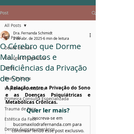
Post
All Posts
Dra. Fernanda Schimidt
All Posts
2 de abr. de 2025
6 min de leitura
O Cérebro que Dorme
Dente do Siso
Mal: Impactos e
Cirurgia Ortognática
Deficiências da Privação
DTM
de Sono
Boas Práticas
A Relação entre a Privação do Sono 
Implantes Dentários
e as Doenças Psiquiátricas e 
Primeira Consulta Especializada
Metabólicas Crônicas.
Trauma de Face
Quer ler mais?
Inscreva-se em 
Estética da Face
bucomaxilodrafernanda.com para 
Dentes Supranumerários
continuar lendo esse post exclusivo.