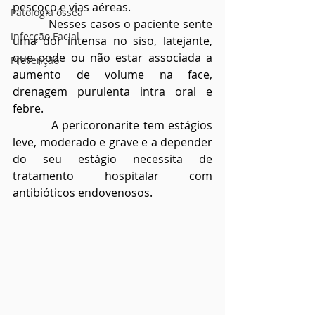
pescoço e vias aéreas. 
Patologia óssea
           Nesses casos o paciente sente 
Infecção Facial
uma dor intensa no siso, latejante, 
que pode ou não estar associada a 
Prevenção
aumento de volume na face, 
drenagem purulenta intra oral e 
febre. 
          A pericoronarite tem estágios 
leve, moderado e grave e a depender 
do seu estágio necessita de 
tratamento hospitalar com 
antibióticos endovenosos. 