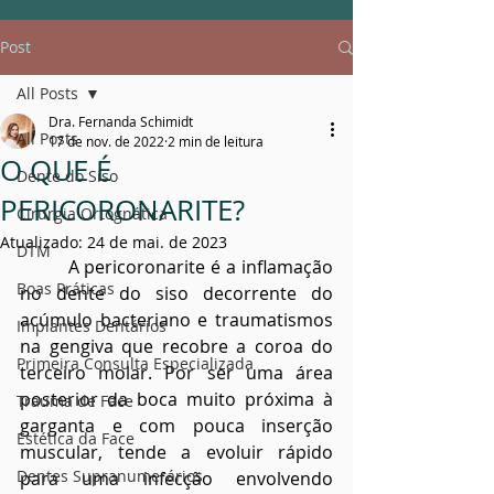
Post
All Posts
Dra. Fernanda Schimidt
All Posts
17 de nov. de 2022
2 min de leitura
O QUE É
Dente do Siso
PERICORONARITE?
Cirurgia Ortognática
Atualizado:
24 de mai. de 2023
DTM
         A pericoronarite é a inflamação 
Boas Práticas
no dente do siso decorrente do 
acúmulo bacteriano e traumatismos 
Implantes Dentários
na gengiva que recobre a coroa do 
Primeira Consulta Especializada
terceiro molar. Por ser uma área 
posterior da boca muito próxima à 
Trauma de Face
garganta e com pouca inserção 
Estética da Face
muscular, tende a evoluir rápido 
Dentes Supranumerários
para uma infecção envolvendo 