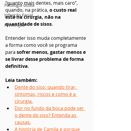
“quanto mais dentes, mais caro”, 
Patologia óssea
quando, na prática, 
o custo real 
Infecção Facial
está na cirurgia, não na 
quantidade de sisos
.
Prevenção
Entender isso muda completamente 
a forma como você se programa 
para 
sofrer menos, gastar menos e 
se livrar desse problema de forma 
definitiva
.
Leia também:
Dente do siso: quando tirar, 
sintomas, riscos e como é a 
cirurgia.
Dor no fundo da boca pode ser 
o dente do siso? Entenda as 
causas.
A história de Camila e porque 