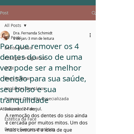
Post
All Posts
Dra. Fernanda Schimidt
All Posts
6 de jan.
3 min de leitura
Por que remover os 4
Dente do Siso
dentes do siso de uma
Cirurgia Ortognática
vez pode ser a melhor
DTM
decisão para sua saúde,
Boas Práticas
seu bolso e sua
Implantes Dentários
tranquilidade
Primeira Consulta Especializada
Atualizado:
Trauma de Face
24 de jul.
A remoção dos dentes do siso ainda 
Estética da Face
é cercada por muitos mitos. Um dos 
Dentes Supranumerários
mais comuns é a ideia de que 