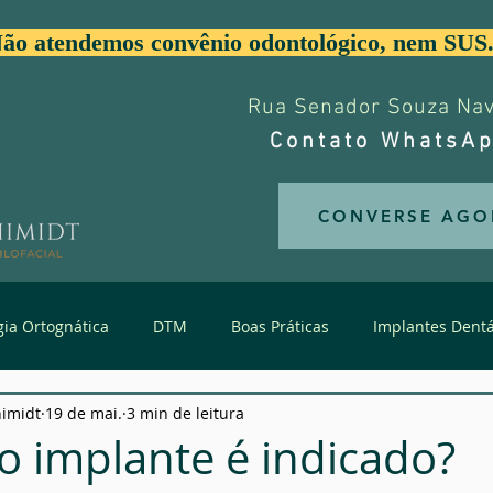
ão atendemos convênio odontológico, nem SUS
Rua Senador Souza Nave
Contato WhatsAp
CONVERSE AGO
gia Ortognática
DTM
Boas Práticas
Implantes Dentá
himidt
19 de mai.
3 min de leitura
Trauma de Face
Estética da Face
Dentes Supranume
 implante é indicado?