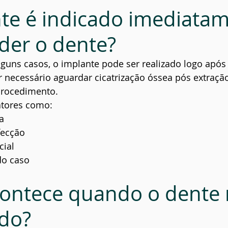
te é indicado imediatam
der o dente?
uns casos, o implante pode ser realizado logo após 
 necessário aguardar cicatrização óssea pós extração
procedimento.
atores como:
a
fecção
cial
do caso
ontece quando o dente 
ído?