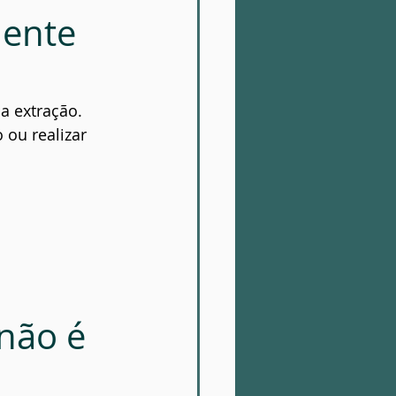
ente 
a extração.
 ou realizar 
não é 