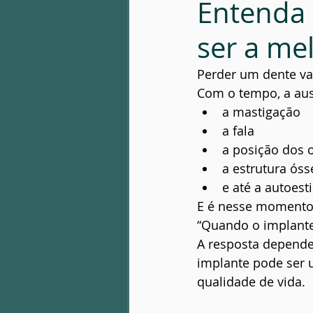
Entenda 
Patologia óssea
Infecção Fac
ser a me
Perder um dente vai
Com o tempo, a aus
a mastigação
a fala
a posição dos 
a estrutura óss
e até a autoest
E é nesse momento
“Quando o implante
A resposta depende
implante pode ser 
qualidade de vida.