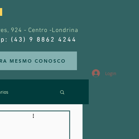
.
s, 924 - Centro -Londrina
p: (43) 9 8862 4244
RA MESMO CONOSCO
Login
rios
rários