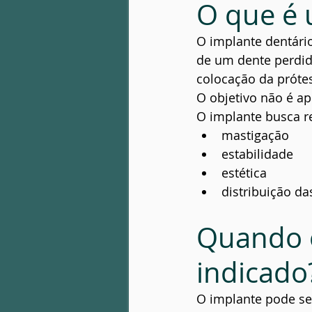
O que é 
O implante dentário
de um dente perdid
colocação da prótes
O objetivo não é a
O implante busca r
mastigação
estabilidade
estética
distribuição d
Quando o
indicado
O implante pode ser