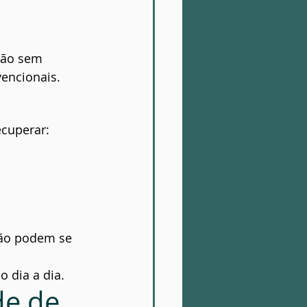
ião sem 
vencionais.
ecuperar:
ção podem se 
o dia a dia.
de de 