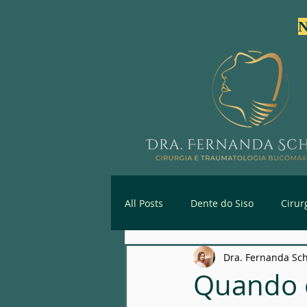
N
All Posts
Dente do Siso
Cirur
Dra. Fernanda Sc
Primeira Consulta Especializada
Quando o