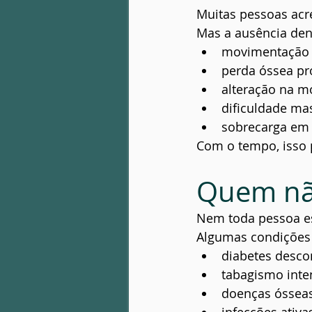
Muitas pessoas acre
Mas a ausência den
movimentação 
perda óssea pr
alteração na m
dificuldade mas
sobrecarga em 
Com o tempo, isso 
Quem não
Nem toda pessoa e
Algumas condições 
diabetes desc
tabagismo inte
doenças ósseas
infecções ativa