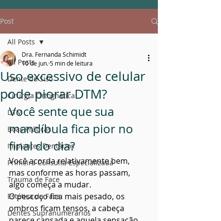
Post
All Posts
Dra. Fernanda Schimidt
All Posts
10 de jun.
5 min de leitura
Uso excessivo de celular
Dente do Siso
pode piorar DTM?
Cirurgia Ortognática
Você sente que sua 
DTM
mandíbula fica pior no 
Boas Práticas
final do dia?
Implantes Dentários
Você acorda relativamente bem, 
Primeira Consulta Especializada
mas conforme as horas passam, 
Trauma de Face
algo começa a mudar.
O pescoço fica mais pesado, os 
Estética da Face
ombros ficam tensos, a cabeça 
Dentes Supranumerários
parece cansada e aquela sensação 