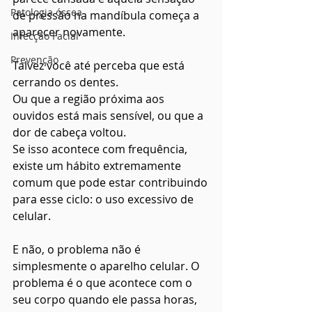
Patologia óssea
de pressão na mandíbula começa a 
aparecer novamente.
Infecção Facial
Prevenção
Talvez você até perceba que está 
cerrando os dentes.
Ou que a região próxima aos 
ouvidos está mais sensível, ou que a 
dor de cabeça voltou.
Se isso acontece com frequência, 
existe um hábito extremamente 
comum que pode estar contribuindo 
para esse ciclo: o uso excessivo de 
celular.
E não, o problema não é 
simplesmente o aparelho celular. O 
problema é o que acontece com o 
seu corpo quando ele passa horas, 