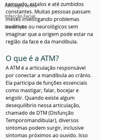
tampado, estalos e até zumbidos 
Patologia óssea
constantes. Muitas pessoas passam 
Infecção Facial
meses investigando problemas 
auditivos ou neurológicos sem 
Prevenção
imaginar que a origem pode estar na 
região da face e da mandíbula.
O que é a ATM?
A ATM é a articulação responsável 
por conectar a mandíbula ao crânio. 
Ela participa de funções essenciais 
como mastigar, falar, bocejar e 
engolir. Quando existe algum 
desequilíbrio nessa articulação, 
chamado de DTM (Disfunção 
Temporomandibular), diversos 
sintomas podem surgir, inclusive 
sintomas próximos ao ouvido. Isso 