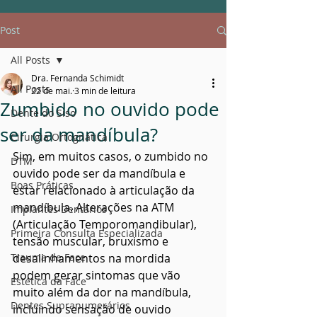
Post
All Posts
Dra. Fernanda Schimidt
All Posts
22 de mai.
3 min de leitura
Zumbido no ouvido pode
Dente do Siso
ser da mandíbula?
Cirurgia Ortognática
Sim, em muitos casos, o zumbido no 
DTM
ouvido pode ser da mandíbula e 
Boas Práticas
estar relacionado à articulação da 
mandíbula. Alterações na ATM 
Implantes Dentários
(Articulação Temporomandibular), 
Primeira Consulta Especializada
tensão muscular, bruxismo e 
Trauma de Face
desalinhamentos na mordida 
podem gerar sintomas que vão 
Estética da Face
muito além da dor na mandíbula, 
Dentes Supranumerários
incluindo sensação de ouvido 