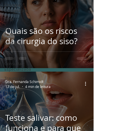
Cirurgia
Ortognática
DTM
Quais são os riscos
Boas
Práticas
da cirurgia do siso?
Implantes
Dentários
Primeira
Consulta
Especializada
Trauma de
Dra. Fernanda Schimidt
Face
17 de jul.
4 min de leitura
Estética da
Face
Dentes
Supranumerários
Teste salivar: como
Patologia
funciona e para que
óssea