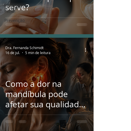
serve?
Infecção
Facial
Prevenção
Dra. Fernanda Schimidt
16 de jul.
5 min de leitura
Como a dor na
mandíbula pode
afetar sua qualidade
de vida? 4 histórias
reais de pacientes