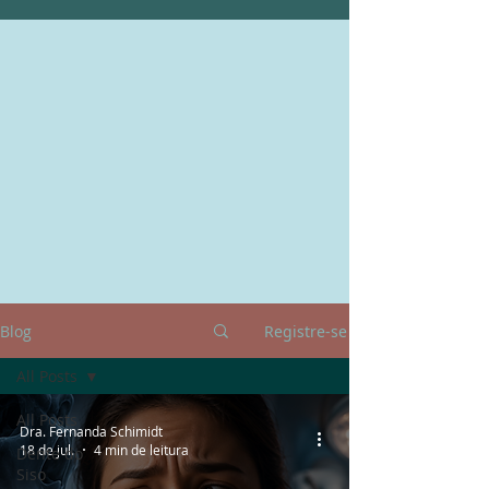
Blog
Registre-se
All Posts
All Posts
Dra. Fernanda Schimidt
18 de jul.
4 min de leitura
Dente do
Siso