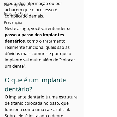
medo, desinformação ou por 
Patologia óssea
acharem que o processo é 
Infecção Facial
complicado demais.
Prevenção
Neste artigo, você vai entender 
o 
passo a passo dos implantes 
dentários
, como o tratamento 
realmente funciona, quais são as 
dúvidas mais comuns e por que o 
implante vai muito além de “colocar 
um dente”.
O que é um implante 
dentário?
O implante dentário é uma estrutura 
de titânio colocada no osso, que 
funciona como uma raiz artificial. 
Sobre ele, é instalado o dente 