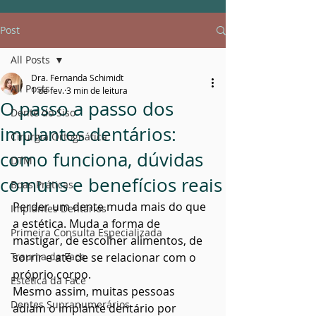
Post
All Posts
Dra. Fernanda Schimidt
All Posts
1 de fev.
3 min de leitura
O passo a passo dos
Dente do Siso
implantes dentários:
Cirurgia Ortognática
como funciona, dúvidas
DTM
comuns e benefícios reais
Boas Práticas
Perder um dente muda mais do que 
Implantes Dentários
a estética. Muda a forma de 
Primeira Consulta Especializada
mastigar, de escolher alimentos, de 
Trauma de Face
sorrir e até de se relacionar com o 
próprio corpo.
Estética da Face
Mesmo assim, muitas pessoas 
Dentes Supranumerários
adiam o implante dentário por 