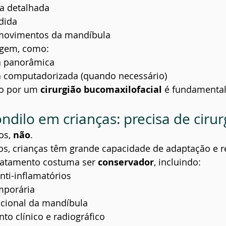
ca detalhada
dida
 movimentos da mandíbula
gem, como:
a panorâmica
 computadorizada (quando necessário)
 por um 
cirurgião bucomaxilofacial
 é fundamental
ndilo em crianças: precisa de cirur
s, 
não
.
tos, crianças têm grande capacidade de adaptação e 
tratamento costuma ser 
conservador
, incluindo:
nti-inflamatórios
mporária
uncional da mandíbula
 clínico e radiográfico