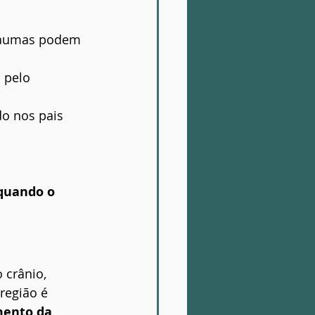
traumas podem 
 pelo 
o nos pais
quando o 
 crânio, 
região é 
mento da 