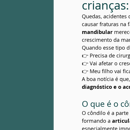
crianças:
Patologia óssea
Infecção Fac
Quedas, acidentes 
causar fraturas na f
mandibular
 merece
crescimento da ma
Quando esse tipo d
👉 Precisa de cirur
👉 Vai afetar o cre
👉 Meu filho vai fi
A boa notícia é que
diagnóstico e o 
O que é o cô
O côndilo é a parte
formando a 
articu
especialmente imp