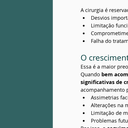
A cirurgia é reserv
Desvios import
Limitação func
Comprometiment
Falha do trata
O cresciment
Essa é a maior pre
Quando 
bem acom
significativas de 
acompanhamento po
Assimetrias fac
Alterações na 
Limitação de 
Problemas fut