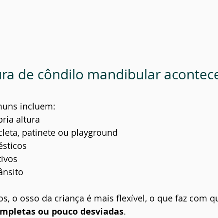
ra de côndilo mandibular acontec
muns incluem:
ria altura
leta, patinete ou playground
sticos
ivos
ânsito
os, o osso da criança é mais flexível, o que faz com q
ompletas ou pouco desviadas
.