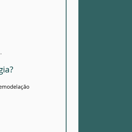
.
gia?
remodelação 