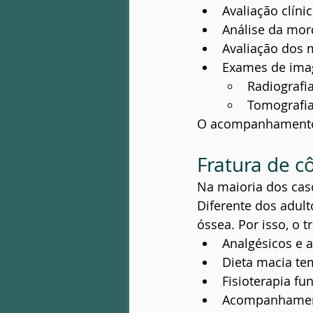
Avaliação clíni
Análise da mor
Avaliação dos
Exames de ima
Radiografi
Tomografia
O acompanhamento
Fratura de cô
Na maioria dos caso
Diferente dos adul
óssea. Por isso, o 
Analgésicos e a
Dieta macia te
Fisioterapia f
Acompanhamento