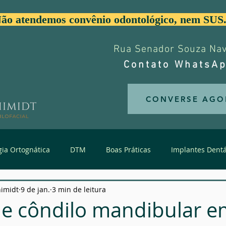
ão atendemos convênio odontológico, nem SUS
Rua Senador Souza Nave
Contato WhatsAp
CONVERSE AGO
gia Ortognática
DTM
Boas Práticas
Implantes Dentá
himidt
9 de jan.
3 min de leitura
Trauma de Face
Estética da Face
Dentes Supranume
de côndilo mandibular 