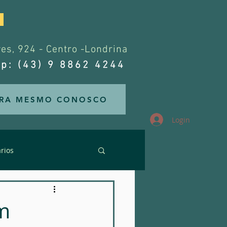
.
s, 924 - Centro -Londrina
p: (43) 9 8862 4244
RA MESMO CONOSCO
Login
rios
rários
em