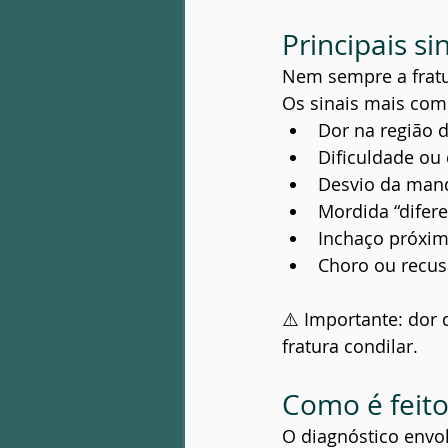
Principais si
Nem sempre a fratu
Os sinais mais com
Dor na região 
Dificuldade ou 
Desvio da mand
Mordida “difere
Inchaço próxim
Choro ou recus
⚠️ Importante: dor
fratura condilar.
Como é feito
O diagnóstico envol