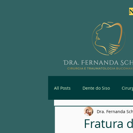
N
All Posts
Dente do Siso
Cirur
Dra. Fernanda Sc
Primeira Consulta Especializada
Fratura 