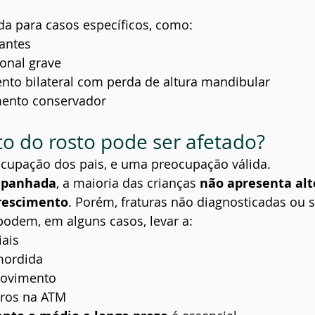
ada para casos específicos, como:
antes
ional grave
o bilateral com perda de altura mandibular
mento conservador
o do rosto pode ser afetado?
ocupação dos pais, e uma preocupação válida.
panhada
, a maioria das crianças 
não apresenta alt
crescimento
. Porém, fraturas não diagnosticadas ou 
dem, em alguns casos, levar a:
iais
mordida
movimento
uros na ATM