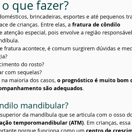
 o que fazer?
ial
Prevenção
domésticos, brincadeiras, esportes e até pequenos 
ace de crianças. Entre elas, a 
fratura de côndilo 
 atenção especial, pois envolve a região responsável
ndíbula.
e fratura acontece, é comum surgirem dúvidas e med
gia?
scimento do rosto?
car com sequelas?
, na maioria dos casos, 
o prognóstico é muito bom 
acompanhamento são adequados
.
ndilo mandibular?
 superior da mandíbula que se articula com o osso do
lação temporomandibular (ATM)
. Em crianças, essa 
ortante porque funciona como um 
centro de cresci