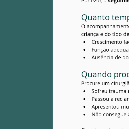
Por isso, o 
seguime
Quanto tem
O acompanhamento 
criança e do tipo de
Crescimento fac
Função adequa
Ausência de do
Quando procu
Procure um cirurgiã
Sofreu trauma 
Passou a recla
Apresentou mu
Não consegue 