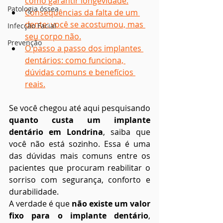
como garantir longevidade.
Patologia óssea
Consequências da falta de um 
dente: você se acostumou, mas 
Infecção Facial
seu corpo não.
Prevenção
O passo a passo dos implantes 
dentários: como funciona, 
dúvidas comuns e benefícios 
reais.
Se você chegou até aqui pesquisando 
quanto custa um implante 
dentário em Londrina
, saiba que 
você não está sozinho. Essa é uma 
das dúvidas mais comuns entre os 
pacientes que procuram reabilitar o 
sorriso com segurança, conforto e 
durabilidade.
A verdade é que 
não existe um valor 
fixo para o implante dentário
, 