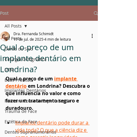
Post
All Posts
Dra. Fernanda Schimidt
All Posts
17 de jul. de 2025
4 min de leitura
Qual o preço de um
Dente do Siso
implante dentário em
Cirurgia Ortognática
Londrina?
DTM
Qual o preço de um 
implante 
Boas Práticas
dentário
 em Londrina? Descubra o 
Implantes Dentários
que influencia no valor e como 
fazer um tratamento seguro e 
Primeira Consulta Especializada
duradouro.
Trauma de Face
Estética da Face
Implante dentário pode durar a 
vida toda? O que a ciência diz e 
Dentes Supranumerários